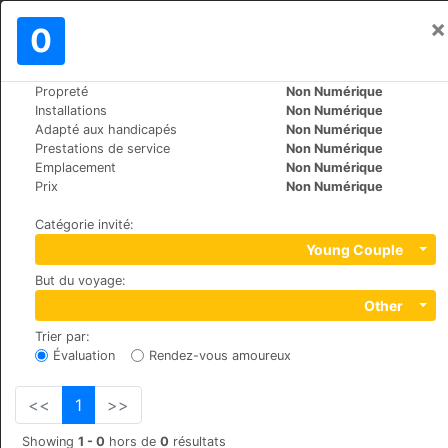
×
Se connecter
0
FR
€
Propreté
Non Numérique
>
>
Le Monde
Ukraine
Kiev
Installations
Non Numérique
Villa Paloma
Adapté aux handicapés
Non Numérique
Prestations de service
Non Numérique
Emplacement
Non Numérique
Str. General Rodimtsev 4, 030041
Prix
Non Numérique
Catégorie invité
:
Young Couple
But du voyage
:
Other
Trier par
:
Évaluation
Rendez-vous amoureux
<<
1
>>
Showing
1 - 0
hors de
0
résultats