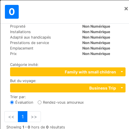
×
Se connecter
0
FR
€
Propreté
Non Numérique
>
>
Le Monde
United-States
Phoenix
Installations
Non Numérique
Days Inn Phoenix Metrocenter Mall
Adapté aux handicapés
Non Numérique
Prestations de service
Non Numérique
Emplacement
Non Numérique
+1 (1)6029425030
Prix
Non Numérique
2735 W. Sweetwater Ave, 85029
Catégorie invité
:
Family with small children
But du voyage
:
Business Trip
Trier par
:
Évaluation
Rendez-vous amoureux
<<
1
>>
Showing
1 - 0
hors de
0
résultats