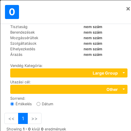
×
Bejelentkezés
0
HU
€
Tisztaság
nem szám
>
>
Világ
Bulgaria
Bansko
Berendezések
nem szám
Kempinki Hotel Grand Arena
Mozgássérültek
nem szám
Szolgáltatások
nem szám
Elhelyezkedés
nem szám
+359 (0)74988888
Árazás
nem szám
96 Pirin Street, 2770
Vendég Kategória
:
Large Group
Utazási cél
:
Other
Sorrend
:
Értékelés
Dátum
<<
1
>>
Showing
1 - 0
kívül
0
eredmények