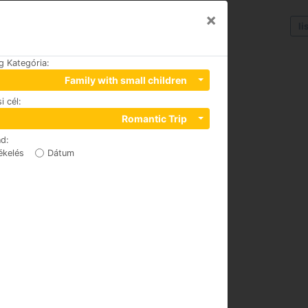
×
li
g Kategória
:
Family with small children
i cél
:
Romantic Trip
nd
:
ékelés
Dátum