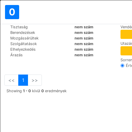
0
>
>
Tisztaság
nem szám
Vendé
Világ
Bulgaria
Bansko
Berendezések
nem szám
Salena
Mozgássérültek
nem szám
Utazás
Szolgáltatások
nem szám
Tcar Simeon 19-21, 2770
+359 (0)74991229
Elhelyezkedés
nem szám
Árazás
nem szám
Sorre
Ért
<<
1
>>
Showing
1 - 0
kívül
0
eredmények