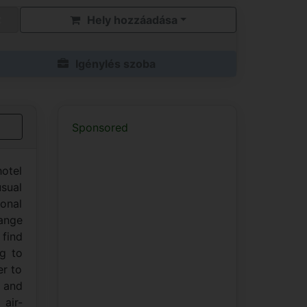
Hely hozzáadása
Igénylés szoba
Sponsored
hotel
usual
ional
hange
 find
ng to
er to
e and
air-