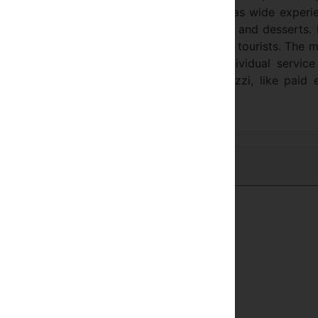
 hotel has a restaurant which chef, who has wide experi
ts with the great variety of delicious meals and desserts.
comfort, pleasure and the good spirit of the tourists. The 
d individuality. Be special with extra individual servic
n to the cabin lift, sauna and unique Jacuzzi, like paid 
Hegyi terület
s