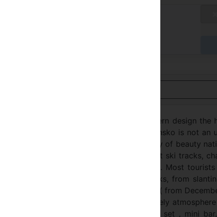
talános díj
/ A
zessen a szállodában
Nézet Magyar
e ski resort of Bansko. Due to unique modern design the 
e of freedom, clearness and calmness. Bansko is not an 
n history, traditions and culture. The harmony of beauty nat
 places with super luxury hotels and excellent ski tracks, c
& snowboard destination in Eastern Europe. Most tourists
re, everyone can find a variety of ski tracks, from slanti
est snow record and the longest ski season ( from Decemb
ue hotel “SALENA “ offers to the tourists lively atmospher
6 suites. Each room is equipped with TV set , mini bar, 