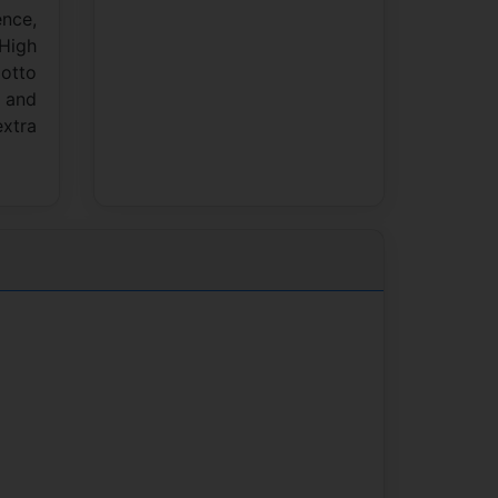
ence,
 High
motto
e and
extra