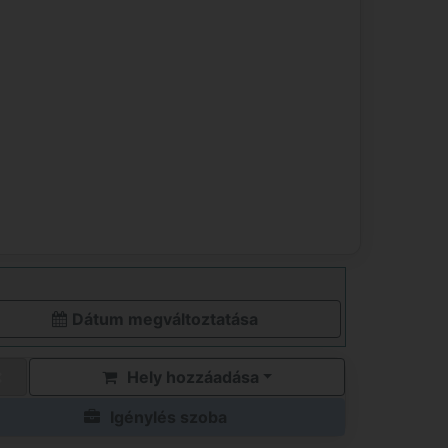
Dátum megváltoztatása
Hely hozzáadása
Igénylés szoba