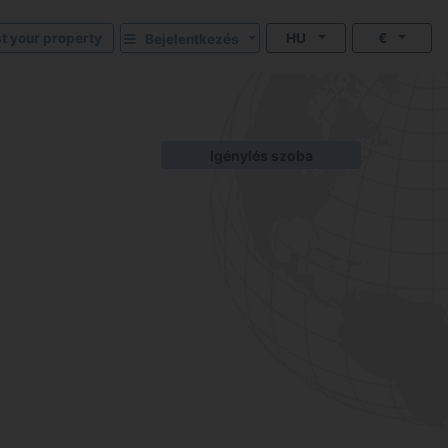
st your property
HU
€
Bejelentkezés
Igénylés szoba