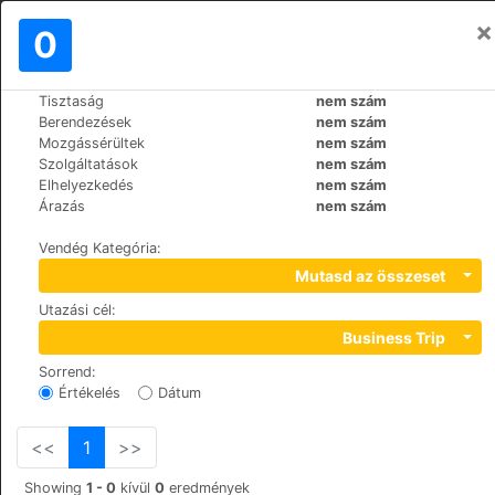
×
Bejelentkezés
0
HU
¥
Tisztaság
nem szám
>
>
Világ
France
Paris
Berendezések
nem szám
Hôtel Dauphin
Mozgássérültek
nem szám
Szolgáltatások
nem szám
+33 (0)1 47 73 71 63
Elhelyezkedés
nem szám
45, rue Jean Jaurès, 92800
Árazás
nem szám
Vendég Kategória
:
Mutasd az összeset
Utazási cél
:
Business Trip
Sorrend
:
Értékelés
Dátum
<<
1
>>
Showing
1 - 0
kívül
0
eredmények