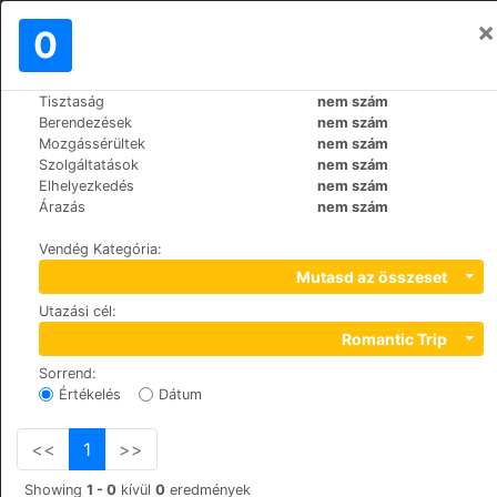
×
Bejelentkezés
0
HU
¥
Tisztaság
nem szám
>
>
Világ
France
Paris
Berendezések
nem szám
Hôtel Dauphin
Mozgássérültek
nem szám
Szolgáltatások
nem szám
+33 (0)1 47 73 71 63
Elhelyezkedés
nem szám
45, rue Jean Jaurès, 92800
Árazás
nem szám
Vendég Kategória
:
Mutasd az összeset
Utazási cél
:
Romantic Trip
Sorrend
:
Értékelés
Dátum
<<
1
>>
Showing
1 - 0
kívül
0
eredmények