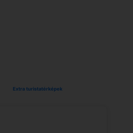
Classic Room 1 or 2 pax
Extra turistatérképek