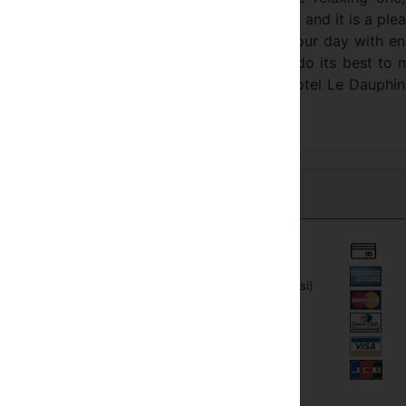
 buffet breakfast is an extreme refinement and it is a ple
t in our small garden on sunny days. Start your day with e
 be welcomed by our warm team which will do its best to 
ook forward to helping you discover the Hotel Le Dauphi
Külvárosi (elovárosi)
ónálás
s szoba