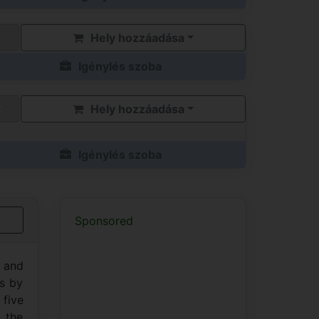
Hely hozzáadása
Igénylés szoba
Hely hozzáadása
Igénylés szoba
Sponsored
c and
is by
 five
 the