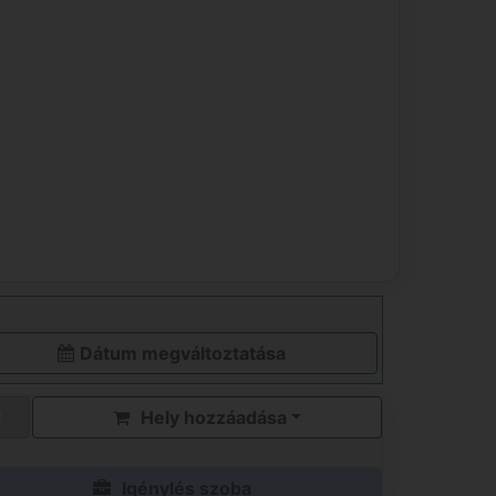
Dátum megváltoztatása
Hely hozzáadása
Igénylés szoba