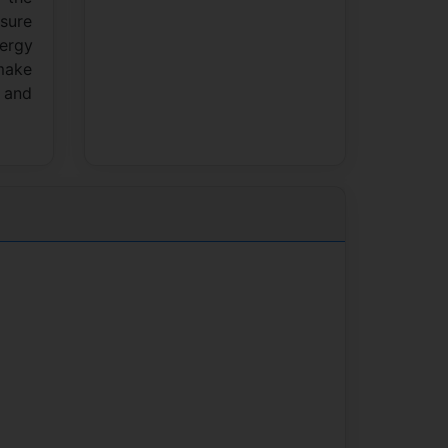
asure
nergy
make
n and