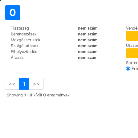
0
>
>
Tisztaság
nem szám
Vendé
Világ
France
Paris
Berendezések
nem szám
Hôtel Dauphin
Mozgássérültek
nem szám
Utazás
Szolgáltatások
nem szám
45, rue Jean Jaurès, 
+33 (0)1 47 73 71 63
Elhelyezkedés
nem szám
Árazás
nem szám
Sorre
Ért
<<
1
>>
Showing
1 - 0
kívül
0
eredmények