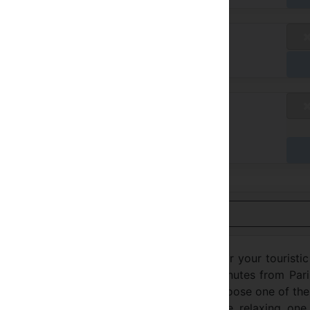
talános díj
/ A
zessen a szállodában
talános díj
/ A
zessen a szállodában
Nézet Magyar
rming hotel, welcomes you all year long for your touristi
 business center La Défense and about 10 minutes from Par
ed with diffusing perfume lamps. You can choose one of the
on: the natural touch, the tonic one, the relaxing one,