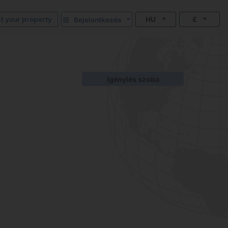
st your property
HU
£
Bejelentkezés
Igénylés szoba