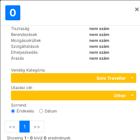
×
Bejelentkezés
0
HU
RM
Tisztaság
nem szám
>
>
Világ
France
Paris
Berendezések
nem szám
Hôtel Dauphin
Mozgássérültek
nem szám
Szolgáltatások
nem szám
+33 (0)1 47 73 71 63
Elhelyezkedés
nem szám
45, rue Jean Jaurès, 92800
Árazás
nem szám
Vendég Kategória
:
Solo Traveller
Utazási cél
:
Other
Sorrend
:
Értékelés
Dátum
<<
1
>>
Showing
1 - 0
kívül
0
eredmények