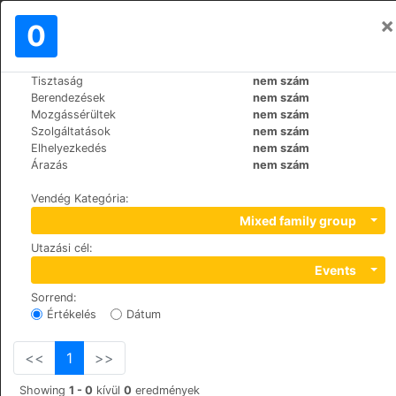
×
Bejelentkezés
0
HU
RM
Tisztaság
nem szám
>
>
Világ
France
Paris
Berendezések
nem szám
Hôtel Dauphin
Mozgássérültek
nem szám
Szolgáltatások
nem szám
+33 (0)1 47 73 71 63
Elhelyezkedés
nem szám
45, rue Jean Jaurès, 92800
Árazás
nem szám
Vendég Kategória
:
Mixed family group
Utazási cél
:
Events
Sorrend
:
Értékelés
Dátum
<<
1
>>
Showing
1 - 0
kívül
0
eredmények