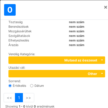
×
Bejelentkezés
0
HU
€
Tisztaság
nem szám
>
>
Világ
France
Paris
Berendezések
nem szám
Hotel Saint Vincent
Mozgássérültek
nem szám
Szolgáltatások
nem szám
+33 (0)142610151
Elhelyezkedés
nem szám
5, Rue du pre aux clercs, 75007
Árazás
nem szám
Vendég Kategória
:
Mutasd az összeset
Utazási cél
:
Other
Sorrend
:
Értékelés
Dátum
<<
1
>>
Showing
1 - 0
kívül
0
eredmények