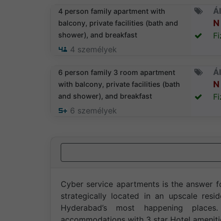
Ál
4 person family apartment with
N 
balcony, private facilities (bath and
shower), and breakfast
Fi
4
személyek
Ál
6 person family 3 room apartment
N 
with balcony, private facilities (bath
and shower), and breakfast
Fi
6
személyek
Cyber service apartments is the answer 
strategically located in an upscale resid
Hyderabad’s most happening places. 
accommodations with 3 star Hotel ameniti