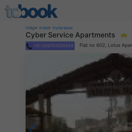
>
>
Világ
India
Hyderabad
Cyber Service Apartments
Flat no 602, Lotus Apa
+91 (0)9704205656