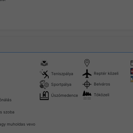
Reptér közeli
Teniszpálya
Belváros
Sportpálya
Tóközeli
Úszómedence
ónálás
s szoba
agy muholdas vevo