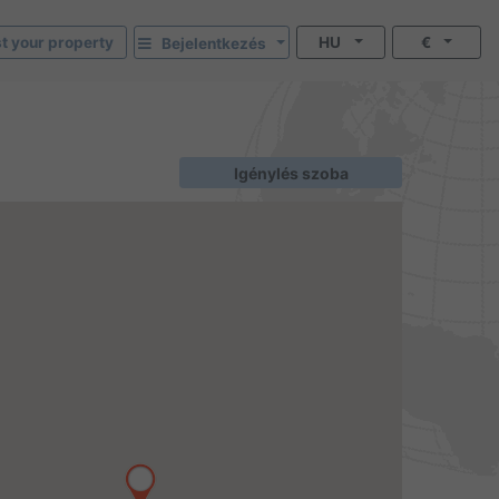
st your property
HU
€
Bejelentkezés
Igénylés szoba