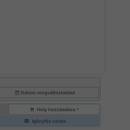
Dátum megváltoztatása
Hely hozzáadása
Igénylés szoba