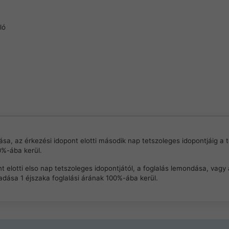
ló
sa, az érkezési idopont elotti második nap tetszoleges idopontjáig a t
0%-ába kerül.
t elotti elso nap tetszoleges idopontjától, a foglalás lemondása, vagy 
dása 1 éjszaka foglalási árának 100%-ába kerül.