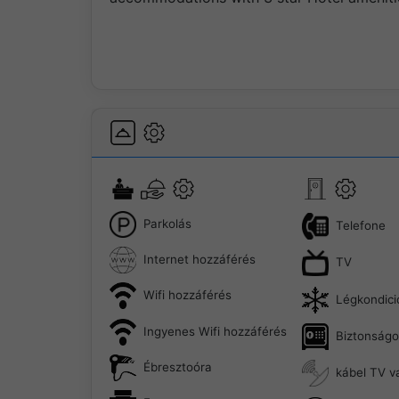
Parkolás
Telefone
Internet hozzáférés
TV
Wifi hozzáférés
Légkondici
Ingyenes Wifi hozzáférés
Biztonságo
Ébresztoóra
kábel TV v