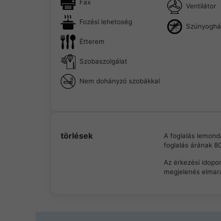
Fax
Ventilátor
Fozési lehetoség
Szúnyoghá
Étterem
Szobaszolgálat
Nem dohányzó szobákkal
törlések
A foglalás lemondá
foglalás árának 8
Az érkezési idopon
megjelenés elmara