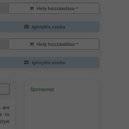
Hely hozzáadása
Igénylés szoba
Hely hozzáadása
Igénylés szoba
Sponsored
 are
le to
tyle