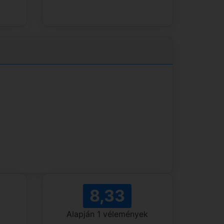
8,33
Alapján
1
vélemények