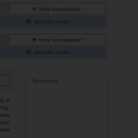
Hely hozzáadása
Igénylés szoba
Hely hozzáadása
Igénylés szoba
Sponsored
ay in
ving-
shows
room
iddle