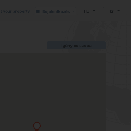
st your property
HU
kr
Bejelentkezés
Igénylés szoba