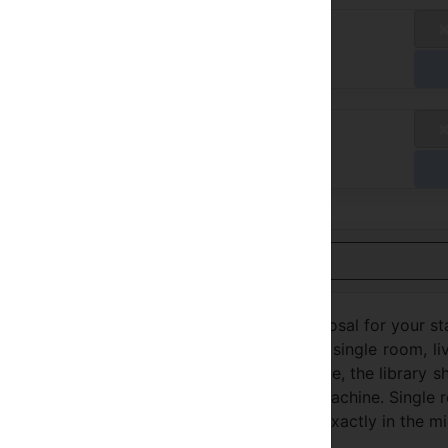
talános díj
/ A
zessen a szállodában
talános díj
/ A
zessen a szállodában
Nézet Magyar
ace, an historical apartment is at your disposal for your st
m with 2 windows facing Palazzo Vecchio, single room, li
ople, bathroom with shower. At the entrance, the library 
 The kitchen has Tv, microwave, washing machine. Single 
ruly silent and discreet, the apartment is exactly in the m
can enjoy both cultural visits and nightlife.