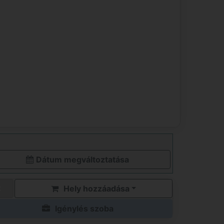
Dátum megváltoztatása
Hely hozzáadása
Igénylés szoba