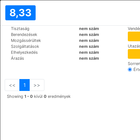
8,33
>
>
Tisztaság
nem szám
Vendé
Világ
Italy
Florence
Berendezések
nem szám
Historical Apartments behind t
Mozgássérültek
nem szám
Utazás
Szolgáltatások
nem szám
via dei Castellani, 12, 50
+39 3403378753
Elhelyezkedés
nem szám
Árazás
nem szám
Sorre
Ért
<<
1
>>
Showing
1 - 0
kívül
0
eredmények