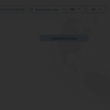
st your property
HU
kr
Bejelentkezés
Igénylés szoba