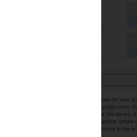
talános díj
/ A
zessen a szállodában
talános díj
/ A
zessen a szállodában
Nézet Magyar
ace, an historical apartment is at your disposal for your st
m with 2 windows facing Palazzo Vecchio, single room, li
ople, bathroom with shower. At the entrance, the library 
 The kitchen has Tv, microwave, washing machine. Single 
ruly silent and discreet, the apartment is exactly in the m
can enjoy both cultural visits and nightlife.