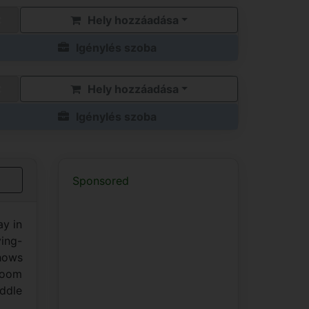
Hely hozzáadása
Igénylés szoba
Hely hozzáadása
Igénylés szoba
Sponsored
ay in
ving-
shows
room
iddle