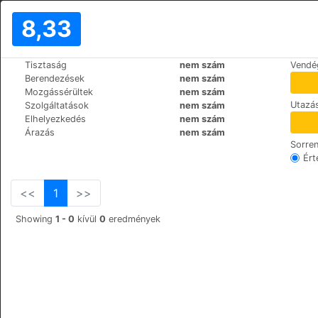
8,33
>
>
Tisztaság
nem szám
Vendé
Világ
Italy
Florence
Berendezések
nem szám
Historical Apartments behind t
Mozgássérültek
nem szám
Utazás
Szolgáltatások
nem szám
via dei Castellani, 12, 50
+39 3403378753
Elhelyezkedés
nem szám
Árazás
nem szám
Sorre
Ért
<<
1
>>
Showing
1 - 0
kívül
0
eredmények