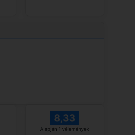
8,33
Alapján
1
vélemények