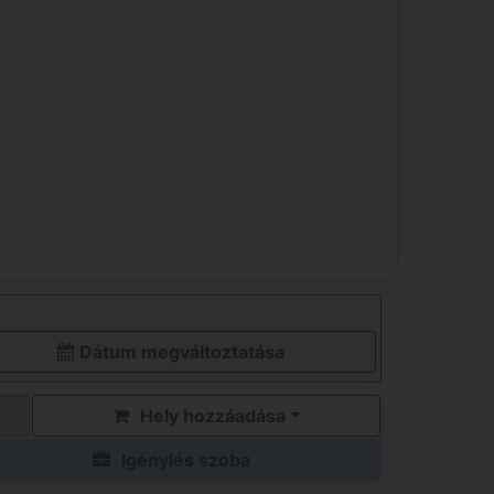
Dátum megváltoztatása
Hely hozzáadása
Igénylés szoba