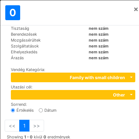
×
Bejelentkezés
0
HU
€
Tisztaság
nem szám
>
>
Világ
Maldives
Dharavandhoo
Berendezések
nem szám
Hibaru Fishing Lodge
Mozgássérültek
nem szám
Szolgáltatások
nem szám
Elhelyezkedés
nem szám
Dhigu Magu, 06060
Árazás
nem szám
Vendég Kategória
:
Family with small children
Utazási cél
:
Other
Sorrend
:
Értékelés
Dátum
<<
1
>>
Showing
1 - 0
kívül
0
eredmények