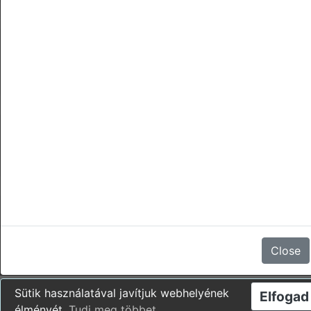
törlések
Nincsenek vélemények
Close
Sütik használatával javítjuk webhelyének
Elfogad
élményét.
Tudj meg többet
.