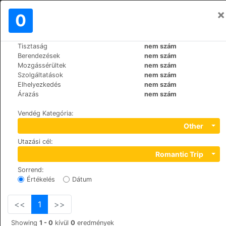
×
Bejelentkezés
0
HU
€
Tisztaság
nem szám
>
>
Világ
Maldives
Dharavandhoo
Berendezések
nem szám
Hibaru Fishing Lodge
Mozgássérültek
nem szám
Szolgáltatások
nem szám
Elhelyezkedés
nem szám
Dhigu Magu, 06060
Árazás
nem szám
Vendég Kategória
:
Other
Utazási cél
:
Romantic Trip
Sorrend
:
Értékelés
Dátum
<<
1
>>
Showing
1 - 0
kívül
0
eredmények