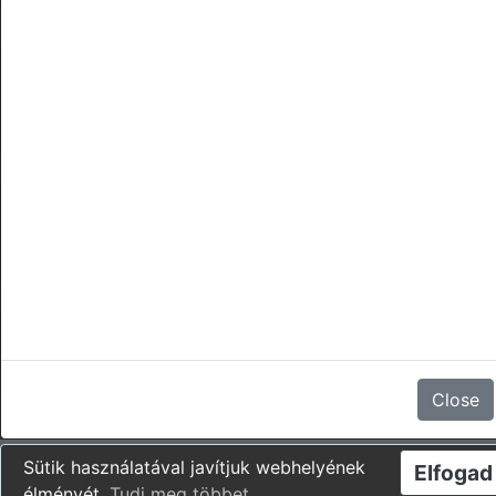
törlések
Nincsenek vélemények
Close
Sütik használatával javítjuk webhelyének
Elfogad
élményét.
Tudj meg többet
.