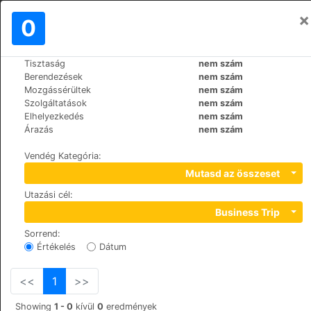
×
Bejelentkezés
0
HU
€
Tisztaság
nem szám
>
>
Világ
Norway
Oslo
Berendezések
nem szám
Clarion Hotel Royal Christiania
Mozgássérültek
nem szám
Szolgáltatások
nem szám
Elhelyezkedés
nem szám
+47 2310 8000
Árazás
nem szám
Biskop Gunnerusgt. 3, 0106
Vendég Kategória
:
Mutasd az összeset
Utazási cél
:
Business Trip
Sorrend
:
Értékelés
Dátum
<<
1
>>
Showing
1 - 0
kívül
0
eredmények