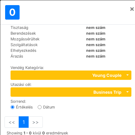
×
Bejelentkezés
0
HU
€
Tisztaság
nem szám
>
>
Világ
Poland
Krakow
Berendezések
nem szám
Attic Apartments
Mozgássérültek
nem szám
Szolgáltatások
nem szám
+48 (0)693173792
Elhelyezkedés
nem szám
Kotlarska 6, 31-530
Árazás
nem szám
Vendég Kategória
:
Young Couple
Utazási cél
:
Business Trip
Sorrend
:
Értékelés
Dátum
<<
1
>>
Showing
1 - 0
kívül
0
eredmények