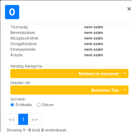
×
Bejelentkezés
0
HU
€
Tisztaság
nem szám
>
>
Világ
Poland
Krakow
Berendezések
nem szám
Attic Apartments
Mozgássérültek
nem szám
Szolgáltatások
nem szám
+48 (0)693173792
Elhelyezkedés
nem szám
Kotlarska 6, 31-530
Árazás
nem szám
Vendég Kategória
:
Mutasd az összeset
Utazási cél
:
Business Trip
Sorrend
:
Értékelés
Dátum
<<
1
>>
Showing
1 - 0
kívül
0
eredmények