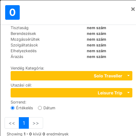
×
Bejelentkezés
0
HU
€
Tisztaság
nem szám
>
>
Világ
Poland
Krakow
Berendezések
nem szám
Attic Apartments
Mozgássérültek
nem szám
Szolgáltatások
nem szám
+48 (0)693173792
Elhelyezkedés
nem szám
Kotlarska 6, 31-530
Árazás
nem szám
Vendég Kategória
:
Solo Traveller
Utazási cél
:
Leisure Trip
Sorrend
:
Értékelés
Dátum
<<
1
>>
Showing
1 - 0
kívül
0
eredmények