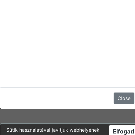
Vasútállomás közeli
törlések
A foglalás lemondása, vagy a megjelenés elmaradása a teljes
foglalás árának 100%-ába kerül.
Nincsenek vélemények
Close
Sütik használatával javítjuk webhelyének
Elfogad