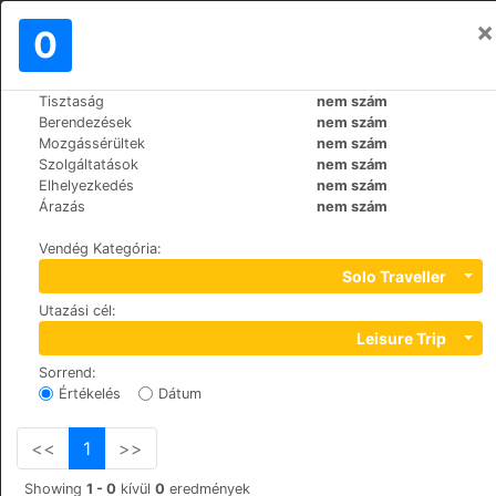
×
Bejelentkezés
0
HU
€
Tisztaság
nem szám
>
>
Világ
Poland
Krakow
Berendezések
nem szám
Krakow Apartments 4 Rent
Mozgássérültek
nem szám
Szolgáltatások
nem szám
Elhelyezkedés
nem szám
+48 (0)69317379
Árazás
nem szám
Wietora 9, 31-067
Vendég Kategória
:
Solo Traveller
Utazási cél
:
Leisure Trip
Sorrend
:
Értékelés
Dátum
<<
1
>>
Showing
1 - 0
kívül
0
eredmények