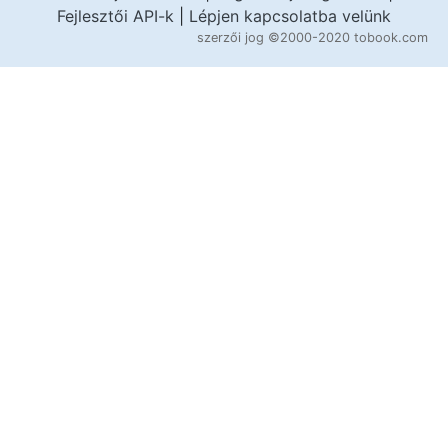
Fejlesztői API-k
|
Lépjen kapcsolatba velünk
szerzői jog
©2000-2020 tobook.com