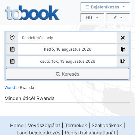
Bejelentkezés
HU
€
Keresés
World
>
Rwanda
Minden úticél
Rwanda
Home
|
Vevőszolgálat
|
Termékek
|
Szállodáknak
|
Lánc bejelentkezés
|
Regisztrálja ingatlanát
|