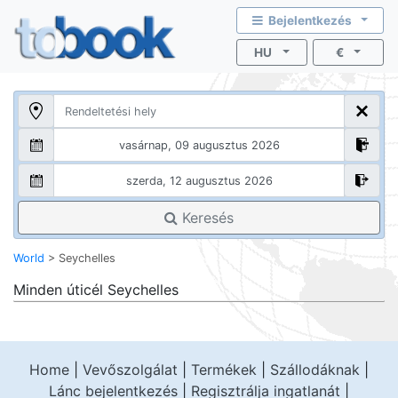
Bejelentkezés
HU
€
Keresés
World
>
Seychelles
Minden úticél
Seychelles
Home
|
Vevőszolgálat
|
Termékek
|
Szállodáknak
|
Lánc bejelentkezés
|
Regisztrálja ingatlanát
|