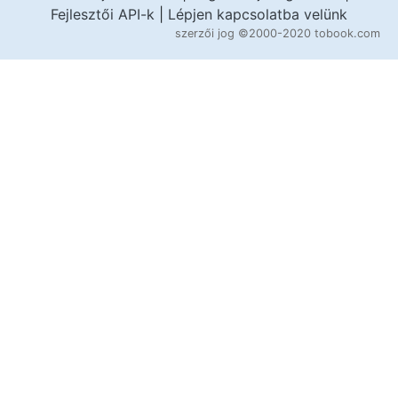
Fejlesztői API-k
|
Lépjen kapcsolatba velünk
szerzői jog
©2000-2020 tobook.com