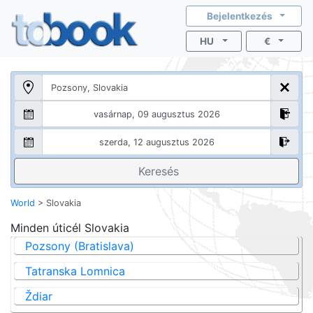
Bejelentkezés
HU
€
Keresés
World
>
Slovakia
Minden úticél
Slovakia
Pozsony (Bratislava)
Tatranska Lomnica
Ždiar