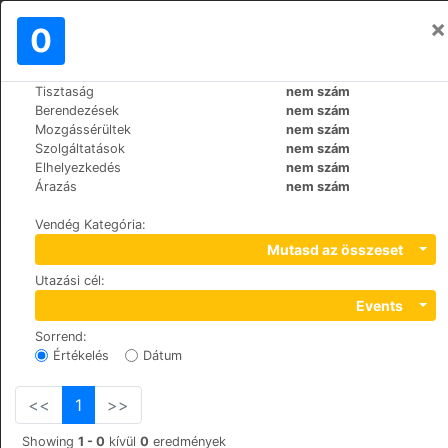
×
Bejelentkezés
0
HU
€
Tisztaság
nem szám
>
>
Világ
Spain
Cadiz-El-puerto-de-Santa-Maria
Berendezések
nem szám
Los Cantaros
Mozgássérültek
nem szám
Szolgáltatások
nem szám
+34 956540240
Elhelyezkedés
nem szám
Curva, 6, 11500
Árazás
nem szám
Vendég Kategória
:
Mutasd az összeset
Utazási cél
:
Events
Sorrend
:
Értékelés
Dátum
<<
1
>>
Showing
1 - 0
kívül
0
eredmények