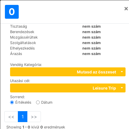
×
Bejelentkezés
0
HU
€
Tisztaság
nem szám
>
>
Világ
Spain
Cadiz-El-puerto-de-Santa-Maria
Berendezések
nem szám
Los Cantaros
Mozgássérültek
nem szám
Szolgáltatások
nem szám
+34 956540240
Elhelyezkedés
nem szám
Curva, 6, 11500
Árazás
nem szám
Vendég Kategória
:
Mutasd az összeset
Utazási cél
:
Leisure Trip
Sorrend
:
Értékelés
Dátum
<<
1
>>
Showing
1 - 0
kívül
0
eredmények