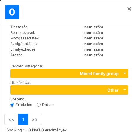
×
Bejelentkezés
0
HU
£
Tisztaság
nem szám
>
>
Világ
Spain
Cruz-de-Tejeda
Berendezések
nem szám
Hotel Rural El Refugio
Mozgássérültek
nem szám
Szolgáltatások
nem szám
Elhelyezkedés
nem szám
Calle Cruz de Tejeda S/N, 35328
Árazás
nem szám
Vendég Kategória
:
Mixed family group
Utazási cél
:
Other
Sorrend
:
Értékelés
Dátum
<<
1
>>
Showing
1 - 0
kívül
0
eredmények