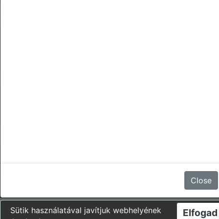
törlések
Nincsenek vélemények
Close
Sütik használatával javítjuk webhelyének
Elfogad