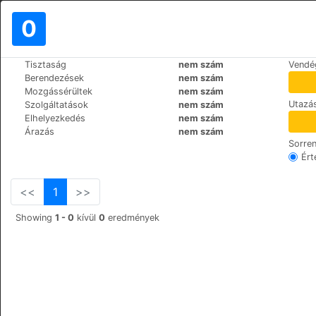
0
>
>
Tisztaság
nem szám
Vendé
Világ
Spain
Cruz-de-Tejeda
Berendezések
nem szám
Hotel Rural El Refugio
Mozgássérültek
nem szám
Utazás
Szolgáltatások
nem szám
Calle Cruz de Tejeda S/N, 35328
Elhelyezkedés
nem szám
Árazás
nem szám
Sorre
Ért
<<
1
>>
Showing
1 - 0
kívül
0
eredmények