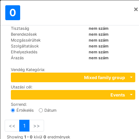
×
Bejelentkezés
0
HU
£
Tisztaság
nem szám
>
>
Világ
Spain
Cruz-de-Tejeda
Berendezések
nem szám
Hotel Rural El Refugio
Mozgássérültek
nem szám
Szolgáltatások
nem szám
Elhelyezkedés
nem szám
Calle Cruz de Tejeda S/N, 35328
Árazás
nem szám
Vendég Kategória
:
Mixed family group
Utazási cél
:
Events
Sorrend
:
Értékelés
Dátum
<<
1
>>
Showing
1 - 0
kívül
0
eredmények