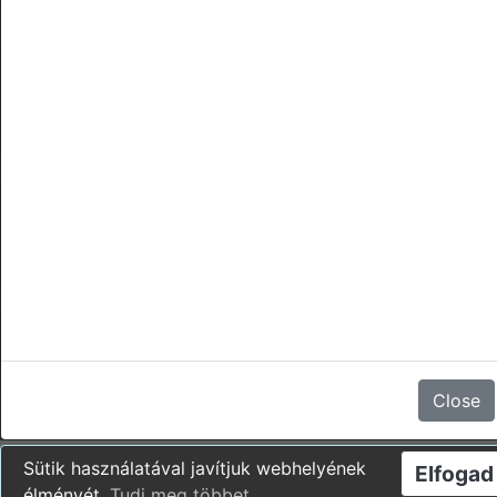
törlések
Nincsenek vélemények
Close
Sütik használatával javítjuk webhelyének
Elfogad
élményét.
Tudj meg többet
.