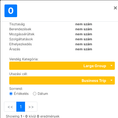
×
Bejelentkezés
0
HU
£
Tisztaság
nem szám
>
>
Világ
Spain
Cruz-de-Tejeda
Berendezések
nem szám
Hotel Rural El Refugio
Mozgássérültek
nem szám
Szolgáltatások
nem szám
Elhelyezkedés
nem szám
Calle Cruz de Tejeda S/N, 35328
Árazás
nem szám
Vendég Kategória
:
Large Group
Utazási cél
:
Business Trip
Sorrend
:
Értékelés
Dátum
<<
1
>>
Showing
1 - 0
kívül
0
eredmények