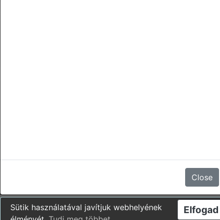
törlések
Nincsenek vélemények
Close
Sütik használatával javítjuk webhelyének
Elfogad
élményét.
Tudj meg többet
.