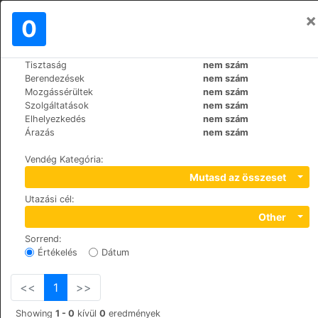
×
Bejelentkezés
0
HU
€
Tisztaság
nem szám
>
>
Világ
Spain
Lanzarote-Costa-Teguise
Berendezések
nem szám
Club Siroco
Mozgássérültek
nem szám
Szolgáltatások
nem szám
+34 928 59 20 00
Elhelyezkedés
nem szám
Avda. Islas Canarias, s/n, 35509
Árazás
nem szám
Vendég Kategória
:
Mutasd az összeset
Utazási cél
:
Other
Sorrend
:
Értékelés
Dátum
<<
1
>>
Showing
1 - 0
kívül
0
eredmények