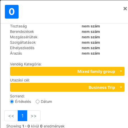
×
Bejelentkezés
0
HU
€
Tisztaság
nem szám
>
>
Világ
Spain
Lanzarote-Costa-Teguise
Berendezések
nem szám
Club Siroco
Mozgássérültek
nem szám
Szolgáltatások
nem szám
+34 928 59 20 00
Elhelyezkedés
nem szám
Avda. Islas Canarias, s/n, 35509
Árazás
nem szám
Vendég Kategória
:
Mixed family group
Utazási cél
:
Business Trip
Sorrend
:
Értékelés
Dátum
<<
1
>>
Showing
1 - 0
kívül
0
eredmények