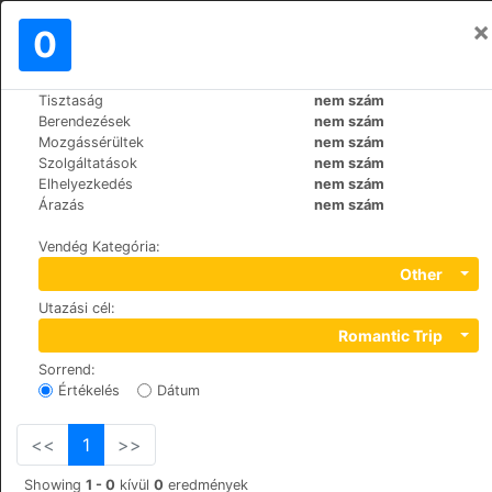
×
Bejelentkezés
0
HU
€
Tisztaság
nem szám
>
>
Világ
Spain
Lanzarote-Costa-Teguise
Berendezések
nem szám
Club Siroco
Mozgássérültek
nem szám
Szolgáltatások
nem szám
+34 928 59 20 00
Elhelyezkedés
nem szám
Avda. Islas Canarias, s/n, 35509
Árazás
nem szám
Vendég Kategória
:
Other
Utazási cél
:
Romantic Trip
Sorrend
:
Értékelés
Dátum
<<
1
>>
Showing
1 - 0
kívül
0
eredmények