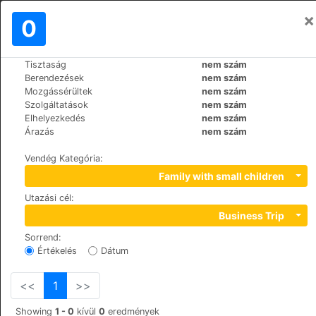
×
Bejelentkezés
0
HU
€
Tisztaság
nem szám
>
>
Világ
Spain
Mallorca-Capdepera
Berendezések
nem szám
Beach Club Font de Sa Cala
Mozgássérültek
nem szám
Szolgáltatások
nem szám
Elhelyezkedés
nem szám
+34 971222293
Árazás
nem szám
Avda. Canyamel 48, 7580
Vendég Kategória
:
Family with small children
Utazási cél
:
Business Trip
Sorrend
:
Értékelés
Dátum
<<
1
>>
Showing
1 - 0
kívül
0
eredmények