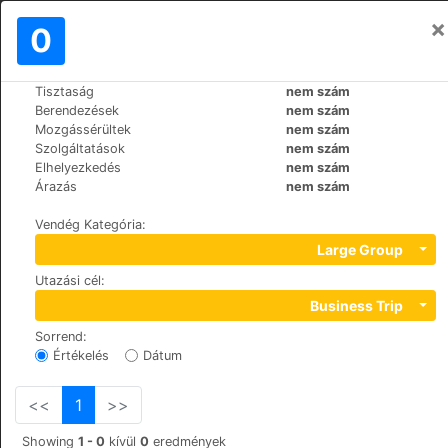
×
Bejelentkezés
0
HU
€
Tisztaság
nem szám
>
>
Világ
Spain
Mallorca-Capdepera
Berendezések
nem szám
Beach Club Font de Sa Cala
Mozgássérültek
nem szám
Szolgáltatások
nem szám
Elhelyezkedés
nem szám
+34 971222293
Árazás
nem szám
Avda. Canyamel 48, 7580
Vendég Kategória
:
Large Group
Utazási cél
:
Business Trip
Sorrend
:
Értékelés
Dátum
<<
1
>>
Showing
1 - 0
kívül
0
eredmények