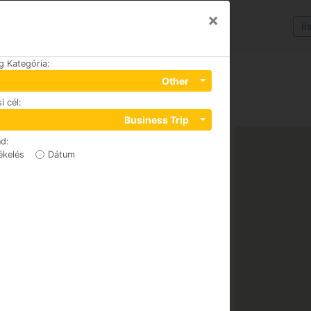
×
li
g Kategória
:
Other
i cél
:
Business Trip
nd
:
ékelés
Dátum