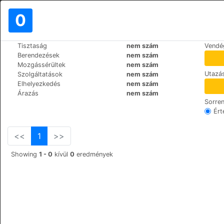
0
>
>
Tisztaság
nem szám
Vendé
Világ
Spain
Mallorca-Capdepera
Berendezések
nem szám
Beach Club Font de Sa Cala
Mozgássérültek
nem szám
Utazás
Szolgáltatások
nem szám
Avda. Canyamel 48, 7580
+34 971222293
Elhelyezkedés
nem szám
Árazás
nem szám
Sorre
Ért
<<
1
>>
Showing
1 - 0
kívül
0
eredmények