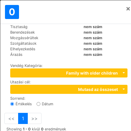
×
Bejelentkezés
0
HU
€
Tisztaság
nem szám
>
>
Világ
Spain
Mallorca-Port-d'Andratx
Berendezések
nem szám
Mon Port Hotel & Spa
Mozgássérültek
nem szám
Szolgáltatások
nem szám
+34 971 238623
Elhelyezkedés
nem szám
c/Cala d'Egos, Finca La Noria, 07157
Árazás
nem szám
Vendég Kategória
:
Family with older children
Utazási cél
:
Mutasd az összeset
Sorrend
:
Értékelés
Dátum
<<
1
>>
Showing
1 - 0
kívül
0
eredmények