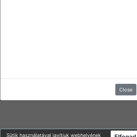
törlések
A foglalás lemondása, az érkezési idopont elotti második nap
tetszoleges idopontjáig díjmentes.
Az érkezési idopont elotti elso nap tetszoleges idopontjától, a
foglalás lemondása, vagy a megjelenés elmaradása 1 éjszaka
foglalási árának 100%-ába kerül.
Nincsenek vélemények
Close
Sütik használatával javítjuk webhelyének
Elfogad