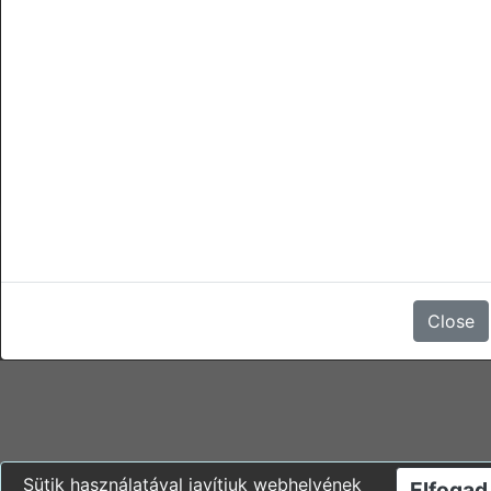
törlések
A foglalás lemondása, az érkezési idopont elotti második nap
tetszoleges idopontjáig díjmentes.
Az érkezési idopont elotti elso nap tetszoleges idopontjától, a
foglalás lemondása, vagy a megjelenés elmaradása 1 éjszaka
foglalási árának 100%-ába kerül.
Nincsenek vélemények
Close
Sütik használatával javítjuk webhelyének
Elfogad