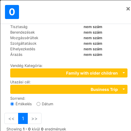
×
Bejelentkezés
0
HU
€
Tisztaság
nem szám
>
>
Világ
Spain
Mallorca-Port-d'Andratx
Berendezések
nem szám
Mon Port Hotel & Spa
Mozgássérültek
nem szám
Szolgáltatások
nem szám
+34 971 238623
Elhelyezkedés
nem szám
c/Cala d'Egos, Finca La Noria, 07157
Árazás
nem szám
Vendég Kategória
:
Family with older children
Utazási cél
:
Business Trip
Sorrend
:
Értékelés
Dátum
<<
1
>>
Showing
1 - 0
kívül
0
eredmények