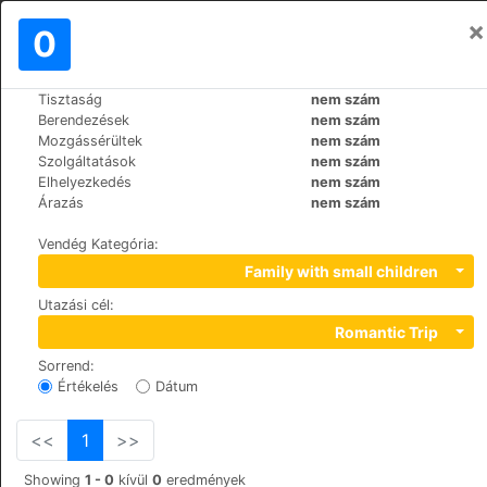
×
Bejelentkezés
0
HU
€
Tisztaság
nem szám
>
>
Világ
Spain
Mallorca-Port-d'Andratx
Berendezések
nem szám
Mon Port Hotel & Spa
Mozgássérültek
nem szám
Szolgáltatások
nem szám
+34 971 238623
Elhelyezkedés
nem szám
c/Cala d'Egos, Finca La Noria, 07157
Árazás
nem szám
Vendég Kategória
:
Family with small children
Utazási cél
:
Romantic Trip
Sorrend
:
Értékelés
Dátum
<<
1
>>
Showing
1 - 0
kívül
0
eredmények