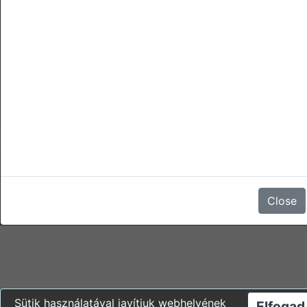
törlések
A foglalás lemondása, az érkezési idopont elotti második nap
tetszoleges idopontjáig díjmentes.
Az érkezési idopont elotti elso nap tetszoleges idopontjától, a
foglalás lemondása, vagy a megjelenés elmaradása 1 éjszaka
foglalási árának 100%-ába kerül.
Nincsenek vélemények
Close
Sütik használatával javítjuk webhelyének
Elfogad