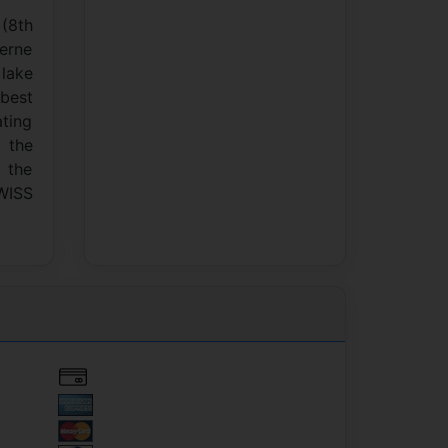
(8th
erne
 lake
 best
ting
 the
 the
WISS