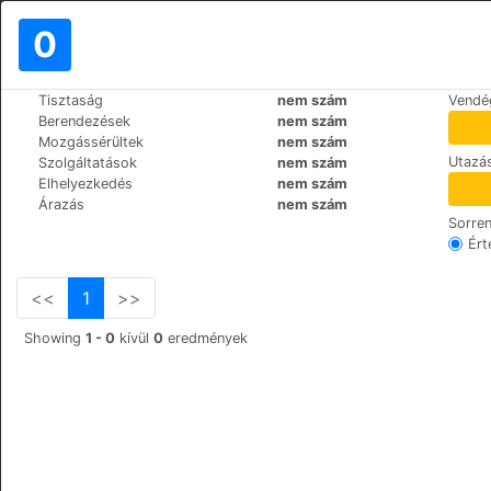
0
>
>
Tisztaság
nem szám
Vendé
Világ
Switzerland
Ramsen
Berendezések
nem szám
Hotel Hirschen
Mozgássérültek
nem szám
Utazás
Szolgáltatások
nem szám
Fortenbach 239, 8262
+41 (0)52 7431141
Elhelyezkedés
nem szám
Árazás
nem szám
Sorre
Ért
<<
1
>>
Showing
1 - 0
kívül
0
eredmények