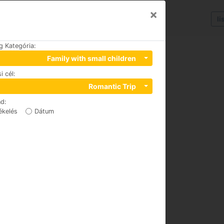
×
li
g Kategória
:
Family with small children
i cél
:
Romantic Trip
nd
:
ékelés
Dátum