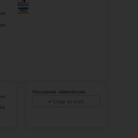
eli
eli
Nincsenek vélemények
tes.
Légy az első.
aka