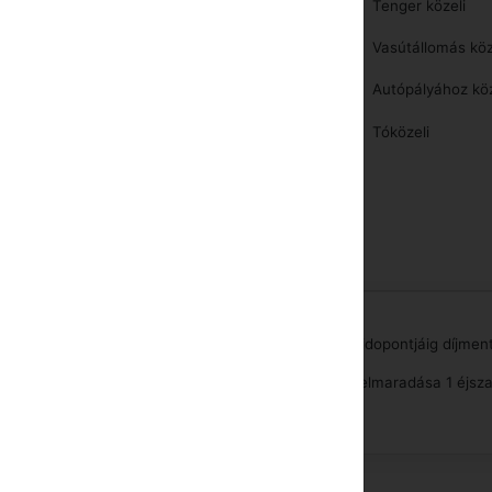
Tenger közeli
Teniszpálya
Vasútállomás köz
Sportpálya
y muholdas vevo
Autópályához köz
Télisport
Tóközeli
Vizisport
Kerékpár kölcsönzés
sa, az érkezési idopont elotti elso nap tetszoleges idopontjáig díjmen
nt napján a foglalás lemondása, vagy a megjelenés elmaradása 1 éjsz
100%-ába kerül.