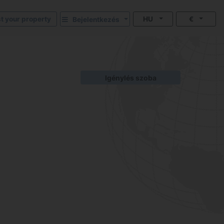
st your property
HU
€
Bejelentkezés
Igénylés szoba