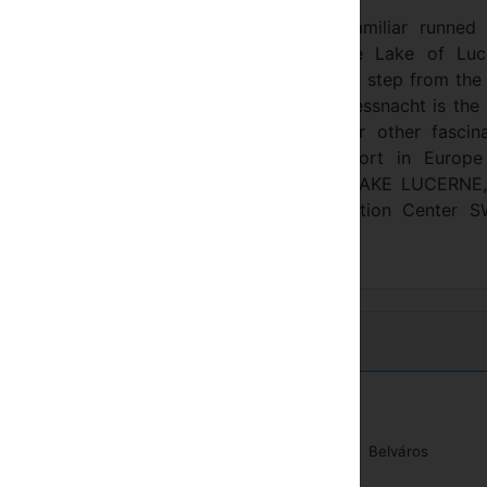
 Swiss Hotel. It is cosy, comfortable, familiar runned 
ht am Rigi next Lucerne. Situated by the Lake of Luc
tains and lake. We are located just a short step from the
s also easy to reach by road and train. Kuessnacht is the
 mountains like RIGI, PILATUS, TITLIS or other fascina
st Museum of Communication and Transport in Europe
e wonder water world, cruises on the LAKE LUCERNE,
, the biggest Swiss Sports and Recreation Center S
Belváros
Golfpálya