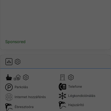
Sponsored
Telefone
Parkolás
Légkondiciónálás
Internet hozzáférés
Hajszárító
Ébresztoóra