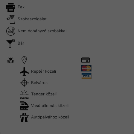
Fax
Szobaszolgálat
Nem dohányzó szobákkal
Bár
Reptér közeli
Belváros
Tenger közeli
Vasútállomás közeli
Autópályához közeli