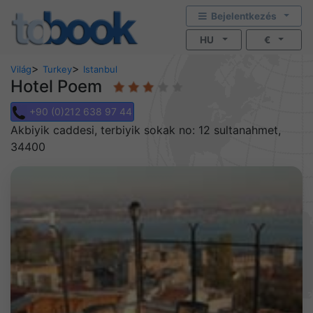
Bejelentkezés
HU
€
>
>
Világ
Turkey
Istanbul
Hotel Poem
+90 (0)212 638 97 44
Akbiyik caddesi, terbiyik sokak no: 12 sultanahmet,
34400