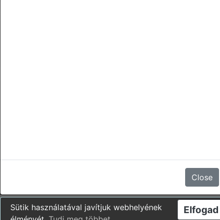
törlések
Nincsenek vélemények
Close
Sütik használatával javítjuk webhelyének
Elfogad
élményét.
Tudj meg többet
.