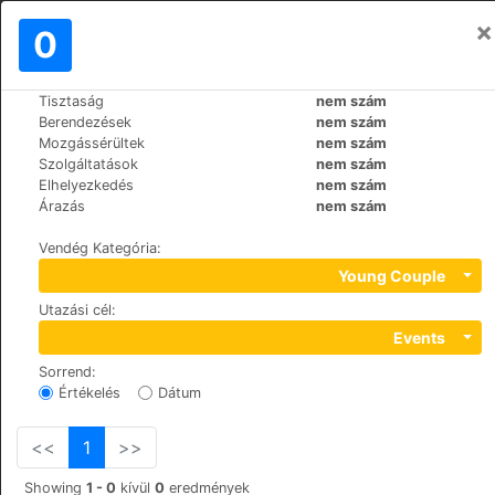
×
Bejelentkezés
0
HU
€
Tisztaság
nem szám
>
>
Világ
Turkey
Urgup
Berendezések
nem szám
Dere Suites Cappadocia
Mozgássérültek
nem szám
Szolgáltatások
nem szám
Elhelyezkedés
nem szám
Dereler Mah. No:49, 50400
Árazás
nem szám
Vendég Kategória
:
Young Couple
Utazási cél
:
Events
Sorrend
:
Értékelés
Dátum
<<
1
>>
Showing
1 - 0
kívül
0
eredmények