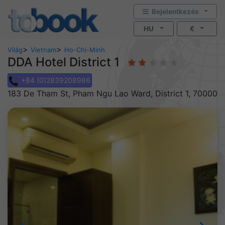
Bejelentkezés
HU
€
>
>
Világ
Vietnam
Ho-Chi-Minh
DDA Hotel District 1
+84 (0)2839208986
183 De Tham St, Pham Ngu Lao Ward, District 1, 70000