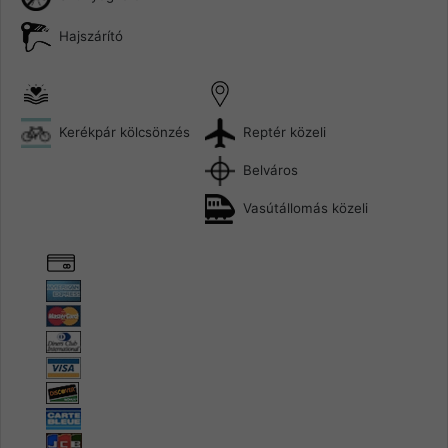
Hajszárító
Reptér közeli
Kerékpár kölcsönzés
Belváros
Vasútállomás közeli