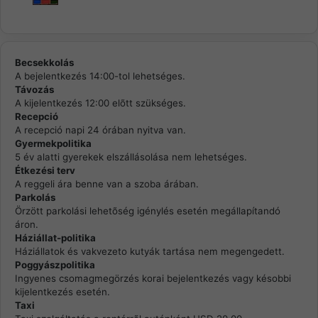
Becsekkolás
A bejelentkezés 14:00-tol lehetséges.
Távozás
A kijelentkezés 12:00 elõtt szükséges.
Recepció
A recepció napi 24 órában nyitva van.
Gyermekpolitika
5 év alatti gyerekek elszállásolása nem lehetséges.
Étkezési terv
A reggeli ára benne van a szoba árában.
Parkolás
Örzött parkolási lehetõség igénylés esetén megállapítandó
áron.
Háziállat-politika
Háziállatok és vakvezeto kutyák tartása nem megengedett.
Poggyászpolitika
Ingyenes csomagmegörzés korai bejelentkezés vagy késobbi
kijelentkezés esetén.
Taxi