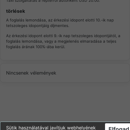
Taxi szolgáltatás a reptérrõl autónként USD 20.00.
törlések
A foglalás lemondása, az érkezési idopont elotti 10.-ik nap
tetszoleges idopontjáig díjmentes.
Az érkezési idopont elotti 9.-ik nap tetszoleges idopontjától, a
foglalás lemondása, vagy a megjelenés elmaradása a teljes
foglalás árának 100%-ába kerül.
Nincsenek vélemények
Sütik használatával javítjuk webhelyének
Elfogad