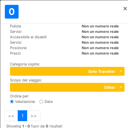
×
Registrati
0
IT
лв
Pulizia
Non un numero reale
>
>
Mondo
Dominican-Republic
Bayahibe
Servizi
Non un numero reale
Viva Wyndham Dominicus Palace
Accessibile ai disabili
Non un numero reale
Servizi
Non un numero reale
Posizione
Non un numero reale
+1 (1)8095626001
Prezzi
Non un numero reale
Bayahibe, La Romana, 00000
Categoria ospite
:
Solo Traveller
Scopo del viaggio
:
Other
Ordina per
:
Valutazione
Data
<<
1
>>
Showing
1 - 0
fuori da
0
risultati