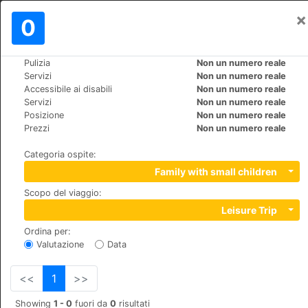
×
Registrati
0
IT
€
Pulizia
Non un numero reale
>
>
Mondo
Dominican-Republic
Bayahibe
Servizi
Non un numero reale
Viva Wyndham Dominicus Palace
Accessibile ai disabili
Non un numero reale
Servizi
Non un numero reale
Posizione
Non un numero reale
+1 (1)8095626001
Prezzi
Non un numero reale
Bayahibe, La Romana, 00000
Categoria ospite
:
Family with small children
Scopo del viaggio
:
Leisure Trip
Ordina per
:
Valutazione
Data
<<
1
>>
Showing
1 - 0
fuori da
0
risultati