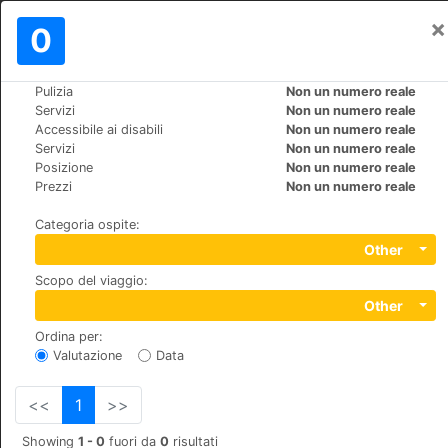
×
Registrati
0
IT
€
Pulizia
Non un numero reale
>
>
Mondo
Dominican-Republic
Bayahibe
Servizi
Non un numero reale
Viva Wyndham Dominicus Palace
Accessibile ai disabili
Non un numero reale
Servizi
Non un numero reale
Posizione
Non un numero reale
+1 (1)8095626001
Prezzi
Non un numero reale
Bayahibe, La Romana, 00000
Categoria ospite
:
Other
Scopo del viaggio
:
Other
Ordina per
:
Valutazione
Data
<<
1
>>
Showing
1 - 0
fuori da
0
risultati