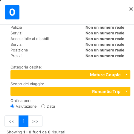
×
Registrati
0
IT
€
Pulizia
Non un numero reale
>
>
Mondo
Dominican-Republic
Bayahibe
Servizi
Non un numero reale
Viva Wyndham Dominicus Palace
Accessibile ai disabili
Non un numero reale
Servizi
Non un numero reale
Posizione
Non un numero reale
+1 (1)8095626001
Prezzi
Non un numero reale
Bayahibe, La Romana, 00000
Categoria ospite
:
Mature Couple
Scopo del viaggio
:
Romantic Trip
Ordina per
:
Valutazione
Data
<<
1
>>
Showing
1 - 0
fuori da
0
risultati