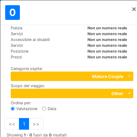
×
Registrati
0
IT
€
Pulizia
Non un numero reale
>
>
Mondo
Dominican-Republic
Bayahibe
Servizi
Non un numero reale
Viva Wyndham Dominicus Palace
Accessibile ai disabili
Non un numero reale
Servizi
Non un numero reale
Posizione
Non un numero reale
+1 (1)8095626001
Prezzi
Non un numero reale
Bayahibe, La Romana, 00000
Categoria ospite
:
Mature Couple
Scopo del viaggio
:
Other
Ordina per
:
Valutazione
Data
<<
1
>>
Showing
1 - 0
fuori da
0
risultati