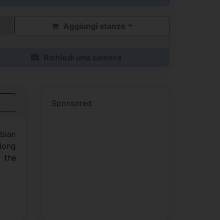
Aggiungi stanze
Richiedi una camera
Sponsored
bian
along
 the
.