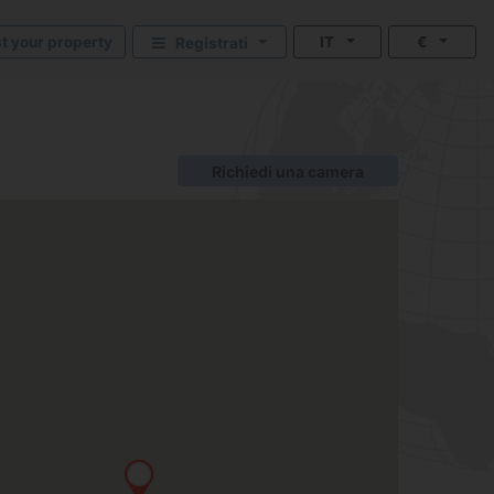
st your property
IT
€
Registrati
Richiedi una camera