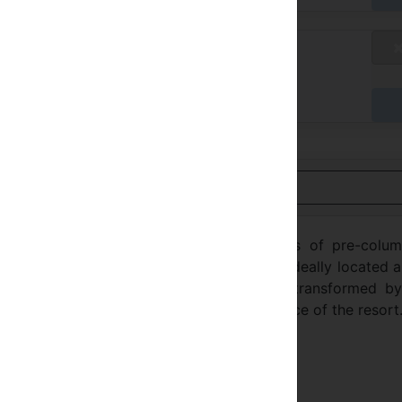
riffa standard
/ A
ga in hotel
Visualizza in italiano
ters, tropical gardens and the mysteries of pre-colum
e is serene and packed with excitement. Ideally located 
he Dominican Republic, couples will be transformed by
 exhilarating recreation and the sheer romance of the resort