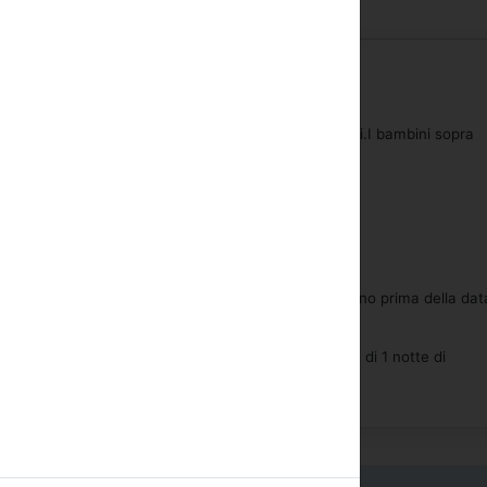
a partire dalle ore 15:00.
e 13:00.
e.
 anni gratis quando condividono la camera con adulti.I bambini sopra
 considerati adulti.
 inclusa nel prezzo.
o gratuito.
 non ammessi, compresi i cani guida.
gratuito in caso di early check-in e late check-out.
 possibile fino a qualsiasi momento del giorno 1 giorno prima della dat
e.
 dopo questo momento o no-show ci sará una penale di 1 notte di