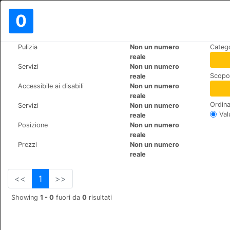
0
>
>
Pulizia
Non un numero
Catego
Mondo
Dominican-Republic
Bayahibe
reale
Viva Wyndham Dominicus Pal
Servizi
Non un numero
Scopo 
reale
Bayahibe, La Romana, 0
+1 (1)8095626001
Accessibile ai disabili
Non un numero
reale
Ordina
Servizi
Non un numero
Val
reale
Posizione
Non un numero
reale
Prezzi
Non un numero
reale
<<
1
>>
Showing
1 - 0
fuori da
0
risultati