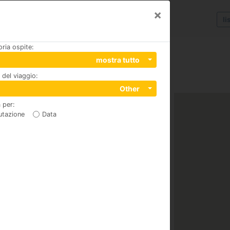
×
li
ria ospite
:
ace
mostra tutto
del viaggio
:
0000
Other
 per
:
utazione
Data