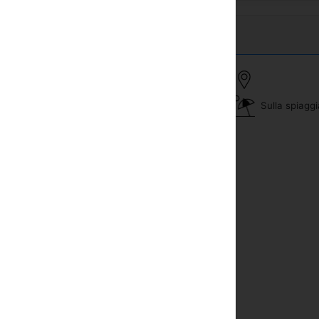
Sulla spiaggi
passeggiate a cavallo
nibar
Spiaggia privata
lefono
Campo da tennis
Sauna
ia condizionata
Sport acquatici
ssaforte in stanza
Piscina
 via cavo o satellite
Massaggio
ciugacapelli
lla neonato