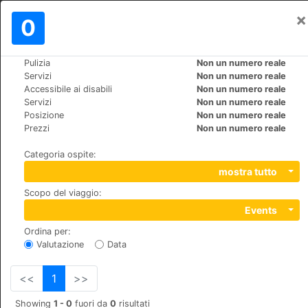
×
Registrati
0
IT
€
Pulizia
Non un numero reale
>
>
Mondo
France
Sanary-sur-Mer
Servizi
Non un numero reale
Grand Hôtel des Bains
Accessibile ai disabili
Non un numero reale
Servizi
Non un numero reale
+33 (0)4 94 74 13 47
Posizione
Non un numero reale
Boulevard Estienne d'Orves, 83110
Prezzi
Non un numero reale
Categoria ospite
:
mostra tutto
Scopo del viaggio
:
Events
Ordina per
:
Valutazione
Data
<<
1
>>
Showing
1 - 0
fuori da
0
risultati