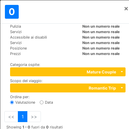
×
Registrati
0
IT
€
Pulizia
Non un numero reale
>
>
Mondo
France
Sanary-sur-Mer
Servizi
Non un numero reale
Grand Hôtel des Bains
Accessibile ai disabili
Non un numero reale
Servizi
Non un numero reale
+33 (0)4 94 74 13 47
Posizione
Non un numero reale
Boulevard Estienne d'Orves, 83110
Prezzi
Non un numero reale
Categoria ospite
:
Mature Couple
Scopo del viaggio
:
Romantic Trip
Ordina per
:
Valutazione
Data
<<
1
>>
Showing
1 - 0
fuori da
0
risultati